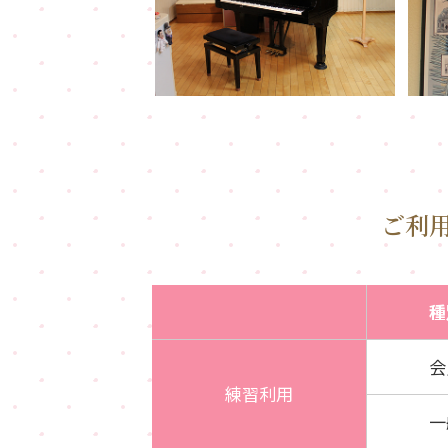
ご利
種
会
練習利用
一