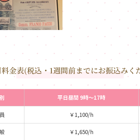
用料金表
(税込・1週間前までにお振込みく
別
平日昼間
9時～17時
員
￥1,100/h
般
￥1,650/h