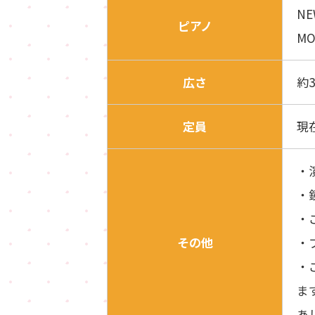
NE
ピアノ
MO
広さ
約
定員
現
・
・
・
その他
・
・
ま
あ