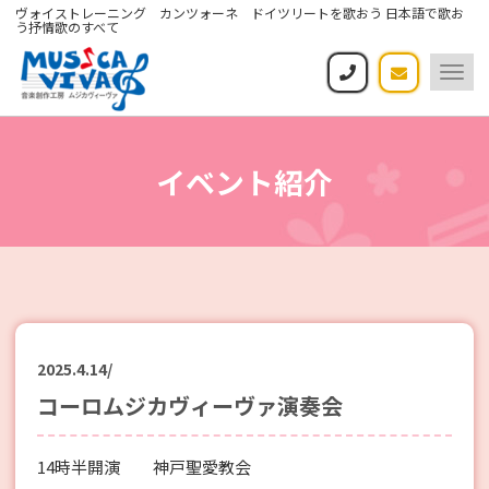
ヴォイストレーニング カンツォーネ ドイツリートを歌おう 日本語で歌お
う抒情歌のすべて
Togg
navi
イベント紹介
2025.4.14
/
コーロムジカヴィーヴァ演奏会
14時半開演 神戸聖愛教会